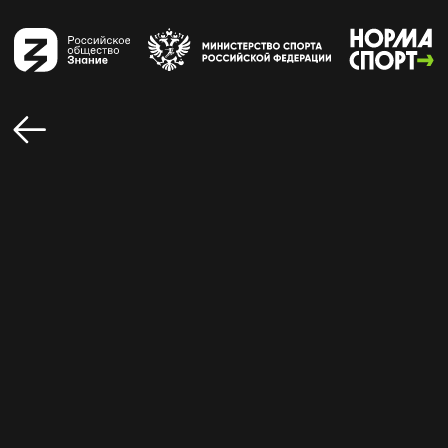
ХТЕЙ ТАРАС ЮРЬЕВИЧ
Российский волейболист, олимпийский чемпион,
обладатель Кубка мира, двукратный победитель